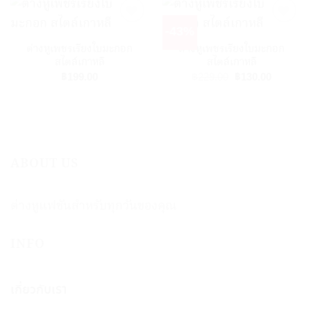
-43%
ต่างหูเพชรเรียงใบมะกอก
ต่างหูเพชรเรียงใบมะกอก
Add to
Add to
สไตล์เกาหลี
สไตล์เกาหลี
Wishlist
Wishlist
Original
Current
฿
199.00
฿
130.00
฿
229.00
price
price
was:
is:
฿229.00.
฿130.00
ABOUT US
ต่างหูแฟชันสำหรับทุกวันของคุณ
INFO
เกี่ยวกับเรา