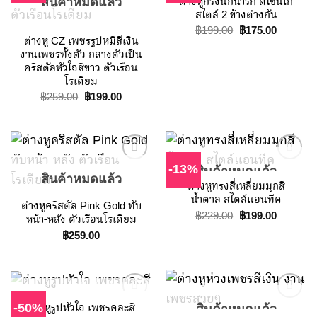
ต่างหูกรงนกน่ารัก ดีไซน์เก๋
สินค้าหมดแล้ว
Add to
Add to
สไตล์ 2 ข้างต่างกัน
Wishlist
Wishlist
Original
Current
฿
199.00
฿
175.00
ต่างหู CZ เพชรรูปหมีสีเงิน
price
price
was:
is:
งานเพชรทั้งตัว กลางตัวเป็น
฿199.00.
฿175.00.
คริสตัลหัวใจสีขาว ตัวเรือน
โรเดียม
Original
Current
฿
259.00
฿
199.00
price
price
was:
is:
฿259.00.
฿199.00.
-13%
สินค้าหมดแล้ว
สินค้าหมดแล้ว
ต่างหูทรงสี่เหลี่ยมมุกสี
Add to
Add to
น้ำตาล สไตล์แอนทีค
ต่างหูคริสตัล Pink Gold ทับ
Wishlist
Wishlist
Original
Current
฿
229.00
฿
199.00
หน้า-หลัง ตัวเรือนโรเดียม
price
price
฿
259.00
was:
is:
฿229.00.
฿199.00.
สินค้าหมดแล้ว
ต่างหูรูปหัวใจ เพชรคละสี
-50%
สินค้าหมดแล้ว