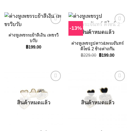
-13%
สินค้าหมดแล้ว
ต่างหูเพชรระย้าสีเงิน เพชรวิ
Add to
Add to
บวับ
ต่างหูเพชรรูปดาว&พระจันทร์
Wishlist
Wishlist
฿
199.00
ดีไซน์ 2 ข้างต่างกัน
Original
Current
฿
229.00
฿
199.00
price
price
was:
is:
฿229.00.
฿199.00.
Add to
Add to
Wishlist
Wishlist
สินค้าหมดแล้ว
สินค้าหมดแล้ว