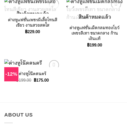
สินค้าหมดแล้ว
สินค้าหมดแล้ว
ต่างหูแฟชั่นเพชรผีเสื้อโทนสี
Add to
Add to
เขียว งานสวยสดใส
ต่างหูแฟชั่นเม็ดกลมทองโบว์
Wishlist
Wishlist
฿
229.00
เพชรสีเทา ขนาดกลาง ก้าน
เงินแท้
฿
199.00
ต่างหูโน๊ตดนตรี
-12%
Original
Current
฿
199.00
฿
175.00
price
price
Add to
was:
is:
Wishlist
฿199.00.
฿175.00.
ABOUT US