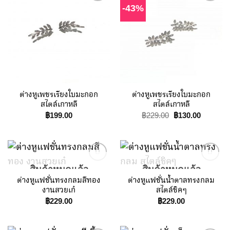
-43%
Add to
Add to
Wishlist
Wishlist
ต่างหูเพชรเรียงใบมะกอก
ต่างหูเพชรเรียงใบมะกอก
สไตล์เกาหลี
สไตล์เกาหลี
Original
Current
฿
199.00
฿
229.00
฿
130.00
price
price
was:
is:
฿229.00.
฿130.00.
สินค้าหมดแล้ว
สินค้าหมดแล้ว
ต่างหูแฟชั่นทรงกลมสีทอง
ต่างหูแฟชั่นน้ำตาลทรงกลม
Add to
Add to
งานสวยเก๋
สไตล์ชิคๆ
Wishlist
Wishlist
฿
229.00
฿
229.00