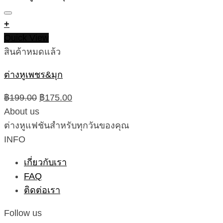
+
Quick View
สินค้าหมดแล้ว
ต่างหูเพชร&มุก
Original
Current
฿
199.00
฿
175.00
price
price
About us
was:
is:
ต่างหูแฟชันสำหรับทุกวันของคุณ
฿199.00.
฿175.00.
INFO
เกี่ยวกับเรา
FAQ
ติดต่อเรา
Follow us