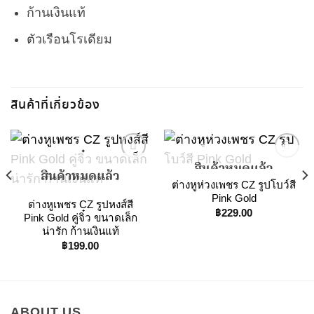
ก้านเงินแท้
ตัวเรือนโรเดียม
สินค้าที่เกี่ยวข้อง
สินค้าหมดแล้ว
สินค้าหมดแล้ว
t
ต่างหูห่วงเพชร CZ รูปโบว์สี
Add to
Add to
Pink Gold
ต่างหูเพชร CZ รูปหงส์สี
Wishlist
Wishlist
0.
฿
229.00
Pink Gold คู่จิ๋ว ขนาดเล็ก
น่ารัก ก้านเงินแท้
฿
199.00
ABOUT US