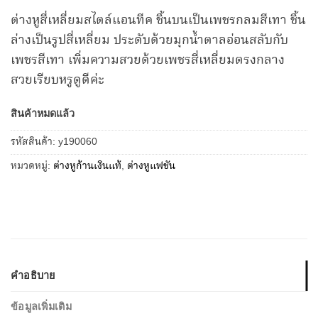
price
price
ต่างหูสี่เหลี่ยมสไตล์แอนทีค ชิ้นบนเป็นเพชรกลมสีเทา ชิ้น
was:
is:
ล่างเป็นรูปสี่เหลี่ยม ประดับด้วยมุกน้ำตาลอ่อนสลับกับ
฿229.00.
฿199.00.
เพชรสีเทา เพิ่มความสวยด้วยเพชรสี่เหลี่ยมตรงกลาง
สวยเรียบหรูดูดีค่ะ
สินค้าหมดแล้ว
รหัสสินค้า:
y190060
หมวดหมู่:
ต่างหูก้านเงินแท้
,
ต่างหูแฟชัน
คำอธิบาย
ข้อมูลเพิ่มเติม