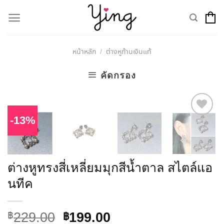
Skip
to
content
หน้าหลัก
ต่างหูก้านเงินแท้
/
คัดกรอง
-13%
Add to
Wishlist
ต่างหูทรงสี่เหลี่ยมมุกสีน้ำตาล สไตล์แอ
นทีค
229.00
฿
Original
Current
199.00
฿