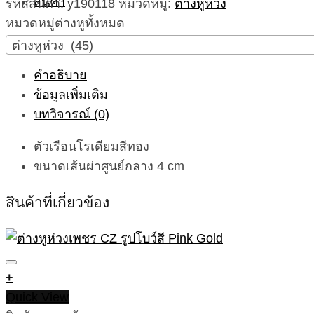
หู
รหัสสินค้า:
y190118
หมวดหมู่:
ต่างหูห่วง
ห่วง
หมวดหมู่ต่างหูทั้งหมด
เพชร
ต่างหูห่วง (45)
CZ
คำอธิบาย
งาน
ข้อมูลเพิ่มเติม
เพชร
บทวิจารณ์ (0)
สวย
วิ้ง
ตัวเรือนโรเดียมสีทอง
วาว
ขนาดเส้นผ่าศูนย์กลาง 4 cm
ขนาด
4
สินค้าที่เกี่ยวข้อง
cm
ชิ้น
+
Quick View