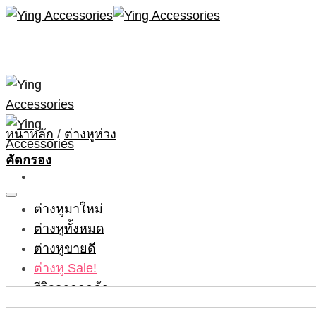
Skip
to
content
หน้าหลัก
/
ต่างหูห่วง
คัดกรอง
ต่างหูมาใหม่
ต่างหูทั้งหมด
ต่างหูขายดี
ต่างหู Sale!
รีวิวจากลูกค้า