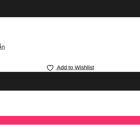
Add to Wishlist