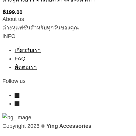
฿
199.00
About us
ต่างหูแฟชันสำหรับทุกวันของคุณ
INFO
เกี่ยวกับเรา
FAQ
ติดต่อเรา
Follow us
instagram
line
Copyright 2026 ©
Ying Accessories