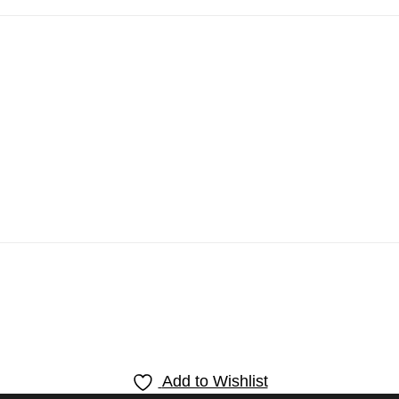
Add to Wishlist