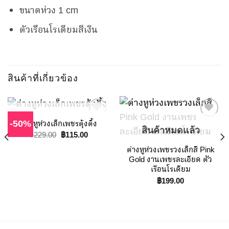
ขนาดห่วง 1 cm
ตัวเรือนโรเดียมสีเงิน
สินค้าที่เกี่ยวข้อง
สินค้าหมดแล้ว
ต่างหูห่วงเล็กเพชรตุ้งติ้ง
-50%
สินค้าหมดแล้ว
฿
229.00
Original
Current
฿
115.00
price
price
Add to
Add to
ต่างหูห่วงเพชรวงเล็กสี Pink
was:
is:
Wishlist
Wishlist
฿229.00.
฿115.00.
Gold งานเพชรละเอียด ตัว
เรือนโรเดียม
฿
199.00