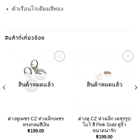
ตัวเรือนโรเดียมสีทอง
สินค้าที่เกี่ยวข้อง
Add to
Add to
Wishlist
Wishlist
สินค้าหมดแล้ว
สินค้าหมดแล้ว
t
0.
ต่างหูเพชร CZ ห่วงเล็กเพชร
ต่างหู CZ ห่วงเล็ก เพชรรูป
ทรงกลมสีเงิน
โบว์ สี Pink Gold คู่จิ๋ว
฿
199.00
ขนาดน่ารัก
฿
199.00