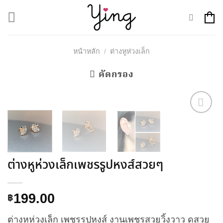
Skip
to
content
หน้าหลัก
/
ต่างหูห่วงเล็ก
คัดกรอง
Add to
Wishlist
ต่างหูห่วงเล็กเพชรรูปหงส์สวยๆ
199.00
฿
ต่างหูห่วงเล็ก เพชรรูปหงส์ งานเพชรสวยวิ้งวาว ดูสวย