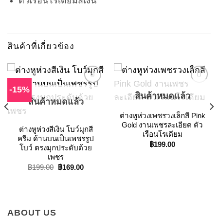
ตัวเรือนโรเดียมสีเงิน
สินค้าที่เกี่ยวข้อง
-15%
สินค้าหมดแล้ว
สินค้าหมดแล้ว
Add to
Add to
ต่างหูห่วงเพชรวงเล็กสี Pink
Wishlist
Wishlist
Gold งานเพชรละเอียด ตัว
ต่างหูห่วงสีเงิน โบว์มุกสี
เรือนโรเดียม
ครีม ด้านบนเป็นเพชรรูป
฿
199.00
โบว์ ตรงมุกประดับด้วย
เพชร
Original
Current
฿
199.00
฿
169.00
price
price
was:
is:
฿199.00.
฿169.00.
ABOUT US