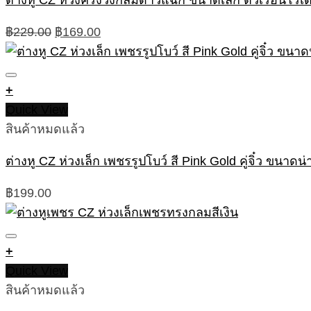
ต่างหู CZ ห่วงครึ่งวงกลมดาวแฉก ขนาดเล็ก ตัวเรือนโรเดีย
Original
Current
฿
229.00
฿
169.00
price
price
was:
is:
฿229.00.
฿169.00.
+
Quick View
สินค้าหมดแล้ว
ต่างหู CZ ห่วงเล็ก เพชรรูปโบว์ สี Pink Gold คู่จิ๋ว ขนาดน่
฿
199.00
+
Quick View
สินค้าหมดแล้ว