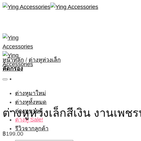
Skip
to
content
หน้าหลัก
/
ต่างหูห่วงเล็ก
คัดกรอง
ต่างหูมาใหม่
ต่างหูทั้งหมด
ต่างหูห่วงเล็กสีเงิน งานเพช
ต่างหูขายดี
ต่างหู Sale!
รีวิวจากลูกค้า
฿
199.00