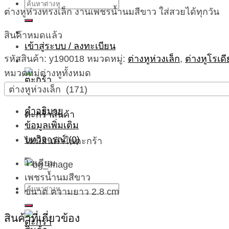
ค้นหา:
ต่างหูห่วงทรงเล็ก งานเพชรน้ำนมสีขาว ใส่สวยได้ทุกวัน
สินค้าหมดแล้ว
เข้าสู่ระบบ / ลงทะเบียน
รหัสสินค้า:
y190018
หมวดหมู่:
ต่างหูห่วงเล็ก
,
ต่างหูโรเด
หมวดหมู่ต่างหูทั้งหมด
ต่างหูห่วงเล็ก (171)
คำอธิบาย
ตะกร้าสินค้า
ข้อมูลเพิ่มเติม
บทวิจารณ์ (0)
ไม่มีสินค้าในตะกร้า
โรเดียม
เพชรน้ำนมสีขาว
ค้นหา:
ขนาด ความยาว 2.8 cm
สินค้าที่เกี่ยวข้อง