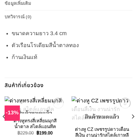
ข้อมูลเพิ่มเติม
บทวิจารณ์ (0)
ขนาดความยาว 3.4 cm
ตัวเรือนโรเดียมสีน้ำตาลทอง
ก้านเงินแท้
สินค้าที่เกี่ยวข้อง
-13%
สินค้าหมดแล้ว
สินค้าหมดแล้ว
t
ต่างหูทรงสี่เหลี่ยมมุกสี
Add to
Add to
น้ำตาล สไตล์แอนทีค
ต่างหู CZ เพชรรูปดาวเดือน
Wishlist
Wishlist
0.
Original
Current
฿
229.00
฿
199.00
สีเงิน งานน่ารักสไตล์เกาหลี