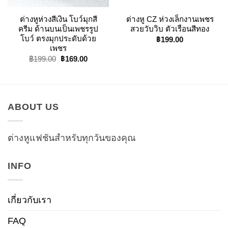
ต่างหูห่วงสีเงิน โบว์มุกสี
ต่างหู CZ ห่วงเล็กงานเพชร
ครีม ด้านบนเป็นเพชรรูป
สวยวับวิบ ตัวเรือนสีทอง
โบว์ ตรงมุกประดับด้วย
฿
199.00
เพชร
฿
169.00
Original
Current
฿
199.00
price
price
was:
is:
฿199.00.
฿169.00.
ABOUT US
ต่างหูแฟชันสำหรับทุกวันของคุณ
INFO
เกี่ยวกับเรา
FAQ