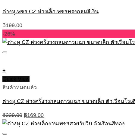
ต่างหูเพชร CZ ห่วงเล็กเพชรทรงกลมสีเงิน
฿
199.00
-26%
+
Quick View
สินค้าหมดแล้ว
ต่างหู CZ ห่วงครึ่งวงกลมดาวแฉก ขนาดเล็ก ตัวเรือนโรเดีย
Original
Current
฿
229.00
฿
169.00
price
price
was:
is: