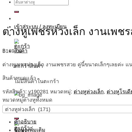
ค้นหา:
เข้าสู่ระบบ / ลงทะเบียน
ต่างหูเพชรห่วงเล็ก งานเพ
฿
169.00
ต่างหูเพชรห่วงเล็ก งานเพชรสวย คู่นี้ขนาดเล็กๆเลยค่ะ 
ตะกร้าสินค้า
สินค้าหมดแล้ว
ไม่มีสินค้าในตะกร้า
รหัสสินค้า:
y190281
หมวดหมู่:
ต่างหูห่วงเล็ก
,
ต่างหูโรเด
หมวดหมู่ต่างหูทั้งหมด
ค้นหา:
ต่างหูห่วงเล็ก (171)
คำอธิบาย
ข้อมูลเพิ่มเติม