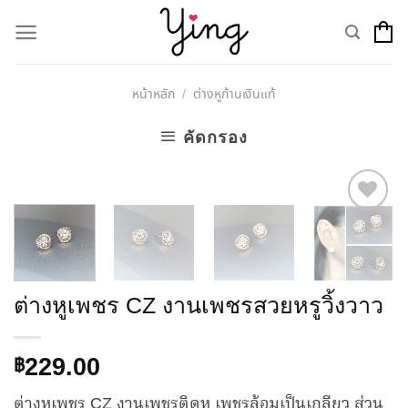
Skip
to
content
หน้าหลัก
ต่างหูก้านเงินแท้
/
คัดกรอง
Add to
Wishlist
ต่างหูเพชร CZ งานเพชรสวยหรูวิ้งวาว
229.00
฿
ต่างหูเพชร CZ งานเพชรติดหู เพชรล้อมเป็นเกลียว ส่วน