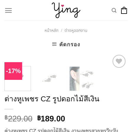
Skip
to
content
หน้าหลัก
ต่างหูออกงาน
/
คัดกรอง
-17%
Add to
Wishlist
ต่างหูเพชร CZ รูปดอกไม้สีเงิน
229.00
฿
Original
Current
189.00
฿
price
price
ต่างหูเพชร CZ รูปดอกไม้สีเงิน งานเพชรสวยหรูวิบวับ