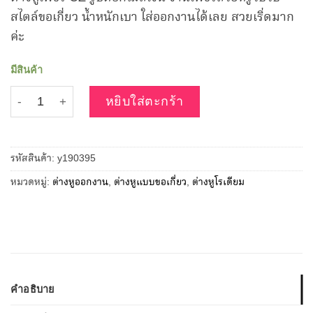
was:
is:
สไตล์ขอเกี่ยว น้ำหนักเบา ใส่ออกงานได้เลย สวยเริ่ดมาก
฿229.00.
฿189.00.
ค่ะ
มีสินค้า
จำนวน ต่างหูเพชร CZ รูปดอกไม้สีเงิน ชิ้น
หยิบใส่ตะกร้า
รหัสสินค้า:
y190395
หมวดหมู่:
ต่างหูออกงาน
,
ต่างหูแบบขอเกี่ยว
,
ต่างหูโรเดียม
คำอธิบาย