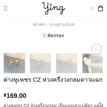
Skip
to
content
หน้าหลัก
/
ต่างหูก้านเงินแท้
คัดกรอง
Add to
Wishlist
ต่างหูเพชร CZ ห่วงครึ่งวงกลมดาวแฉก
169.00
฿
ต่างหูเพชร CZ ห่วงครึ่งวงกลม เป็นแบบเจาะรูเดียว แต่ใส่