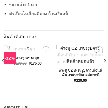
ขนาดห่วง 1 cm
ตัวเรือนโรเดียมสีทอง ก้านเงินแท้
สินค้าที่เกี่ยวข้อง
สินค้าหมดแล้ว
ต่างหูเพชร&มุก
-12%
สินค้าหมดแล้ว
฿
175.00
Original
Current
฿
199.00
price
price
Add to
Add to
ต่างหู CZ เพชรรูปดาวเดือนสี
was:
is:
Wishlist
Wishlist
฿199.00.
฿175.00.
เงิน งานน่ารักสไตล์เกาหลี
฿
229.00
ABOUT US