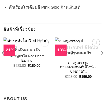
ตัวเรือนโรเดียมสี Pink Gold ก้านเงินแท้
สินค้าที่เกี่ยวข้อง
-21%
-13%
สินค้าหมดแล้ว
สินค้าหมดแล้ว
ต่างหูหัวใจ Red Heart
Add to
Add to
Earring
ต่างหูเพชรรูป
Wishlist
Wishlist
฿
180.00
Original
Current
฿
229.00
ดาว&พระจันทร์ ดีไซน์ 2
price
price
ข้างต่างกัน
was:
is:
฿229.00.
฿180.00.
฿
199.00
Original
Current
฿
229.00
price
price
was:
is:
฿229.00.
฿199.00.
ABOUT US