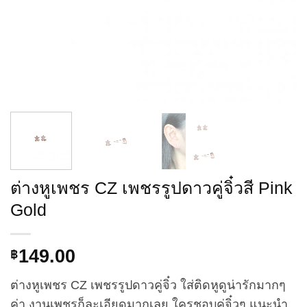
ต่างหูเพชร CZ เพชรรูปดาวคู่จิ๋วสี Pink
Gold
149.00
฿
ต่างหูเพชร CZ เพชรรูปดาวคู่จิ๋ว ใส่ติดหูดูน่ารักมากๆ
ค่า งานเพชรก็ละเอียดมากเลย ใครชอบคู่จิ๋วๆ แนะนำ