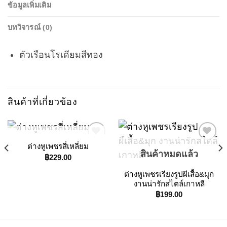
ข้อมูลเพิ่มเติม
บทวิจารณ์ (0)
ตัวเรือนโรเดียมสีทอง
สินค้าที่เกี่ยวข้อง
สินค้าหมดแล้ว
ต่างหูเพชรสี่เหลี่ยม
สินค้าหมดแล้ว
฿
229.00
Add to
Add to
t
ต่างหูเพชรเรียงรูปผีเสื้อ&มุก
Wishlist
Wishlist
งานน่ารักสไตล์เกาหลี
0.
฿
199.00