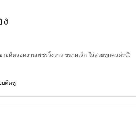
อง
 ขายดีตลอดงานเพชรวิ้งวาว ขนาดเล็ก ใส่สวยทุกคนค่ะ😊
บบติดหู