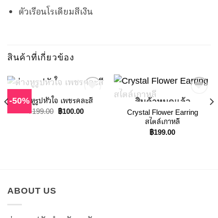
ตัวเรือนโรเดียมสีเงิน
สินค้าที่เกี่ยวข้อง
สินค้าหมดแล้ว
ต่างหูรูปหัวใจ เพชรคละสี
-50%
สินค้าหมดแล้ว
฿
199.00
Original
Current
Crystal Flower Earring
฿
100.00
price
price
Add to
Add to
สไตล์เกาหลี
was:
is:
Wishlist
Wishlist
฿
199.00
฿199.00.
฿100.00.
ABOUT US