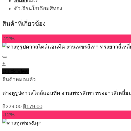
ก้านเงินแท้
ตัวเรือนโรเดียมสีทอง
สินค้าที่เกี่ยวข้อง
-22%
+
Quick View
สินค้าหมดแล้ว
ต่างหูรูปดาวสไตล์แอนทีค งานเพชรสีเทา ทรงยาวสี่เหลี่ยม
Original
Current
฿
229.00
฿
179.00
price
price
-12%
was:
is:
฿229.00.
฿179.00.