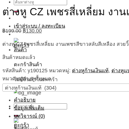
ค้นหา:
ต่างหู CZ เพชรสี่เหลี่ยม งา
เข้าสู่ระบบ / ลงทะเบียน
Original
Current
฿
199.00
฿
130.00
price
price
ต่างหู CZ เพชรสี่เหลี่ยม งานเพชรสีขาวสลับสีเหลือง สวยวิ้
was:
is:
฿199.00.
฿130.00.
สินค้าหมดแล้ว
ตะกร้าสินค้า
รหัสสินค้า:
y190125
หมวดหมู่:
ต่างหูก้านเงินแท้
,
ต่างหูแ
หมวดหมู่ต่างหูทั้งหมด
ไม่มีสินค้าในตะกร้า
ต่างหูก้านเงินแท้ (304)
คำอธิบาย
ค้นหา:
ข้อมูลเพิ่มเติม
บทวิจารณ์ (0)