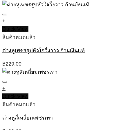
price
price
was:
is:
฿199.00.
฿100.00.
+
Quick View
สินค้าหมดแล้ว
ต่างหูเพชรรูปหัวใจวิ้งวาว ก้านเงินแท้
฿
229.00
+
Quick View
สินค้าหมดแล้ว
ต่างหูสี่เหลี่ยมเพชรเทา