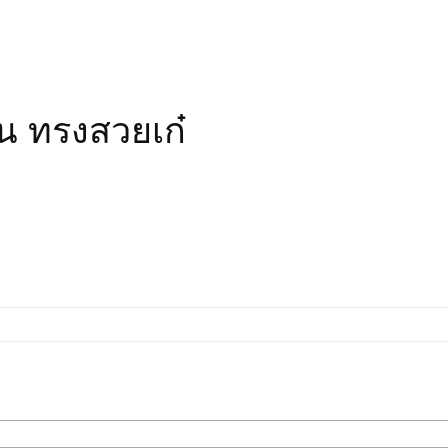
งิน ทรงสวยเก๋