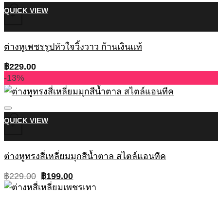
QUICK VIEW
+
ต่างหูเพชรรูปหัวใจวิ้งวาว ก้านเงินแท้
฿
229.00
-13%
QUICK VIEW
+
ต่างหูทรงสี่เหลี่ยมมุกสีน้ำตาล สไตล์แอนทีค
Original
Current
฿
229.00
฿
199.00
price
price
was:
is:
฿229.00.
฿199.00.
QUICK VIEW