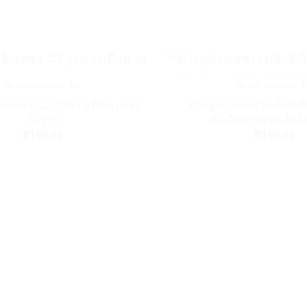
+
สินค้าหมดแล้ว
สินค้าหมดแล
เล็กเพชร CZ รูปดาวเดือน เพชร
ต่างหูห่วงเพชรวงเล็กสีเ
Add to Wishlist
วิ้งวาว
ละเอียด ขนาดเล็กใส
฿
199.00
฿
199.00