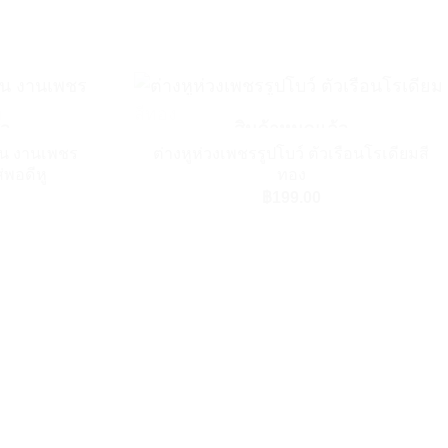
+
้ว
สินค้าหมดแล้ว
งิน งานเพชร
ต่างหูห่วงเพชรรูปโบว์ ตัวเรือนโรเดียมสี
Add to Wishlist
Add to Wishlist
่พอดีหู
ทอง
฿
199.00